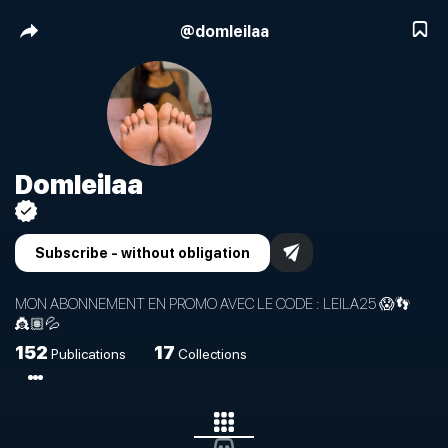
@
domleilaa
Domleilaa
Subscribe - without obligation
MON ABONNEMENT EN PROMO AVEC LE CODE : LEILA25 😱👣
👸🏽💦
152
17
Publications
Collections