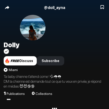
@
doll_ayna
Dolly
Discuss
Subscribe
FREE
Miami
Ta baby chienne t’attend come ! 💦👅👅
DM ta chienne est demande tout ce que tu veux en privée, je répond
en médias 😈😈🔞🔞
1
0
Publications
Collections