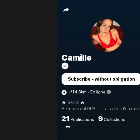
Camille
Subscribe - without obligation
📍14.3km - En ligne 🟢
🔥 19 ans 🔥
Abonnement GRATUIT à l'achat d'un méd
21
9
Publications
Collections