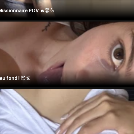
Missionnaire POV 🔥😈💦
au fond ! 😈🔞