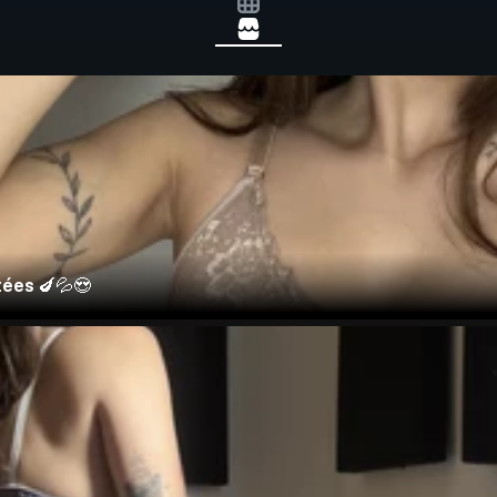
tées 🍆💦😍