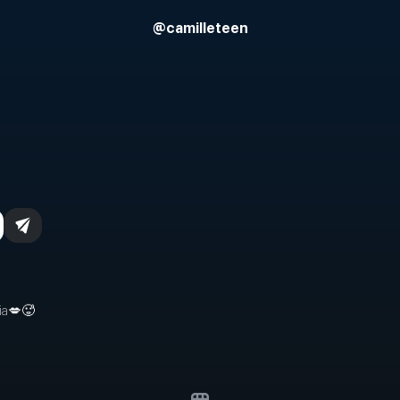
@
camilleteen
ia💋🥵