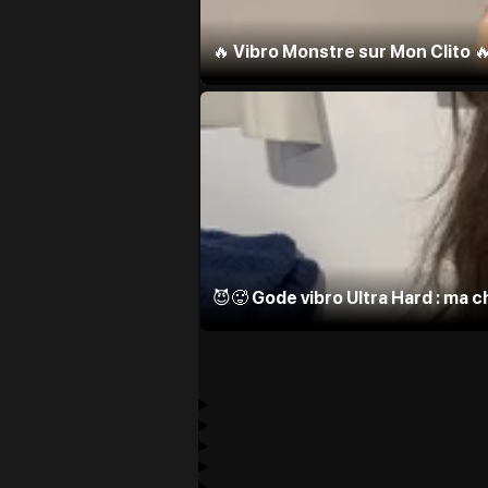
🔥 Vibro Monstre sur Mon Clito 
😈🥵 Gode vibro Ultra Hard : ma 