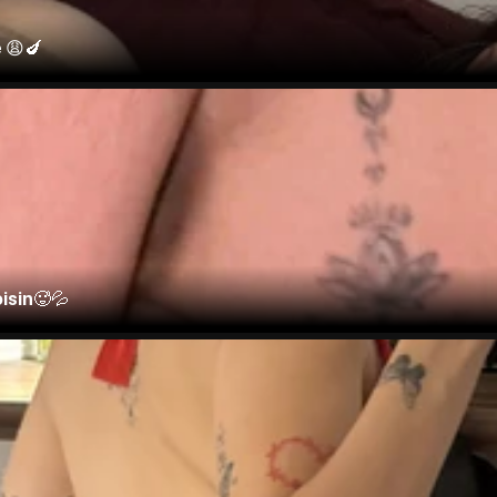
 😩🍆
isin🥵💦