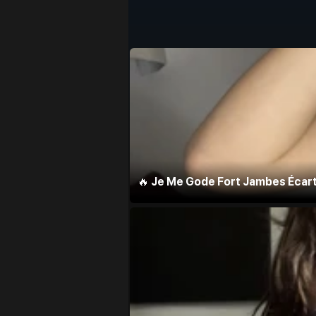
🔥 Je Me Gode Fort Jambes Écar