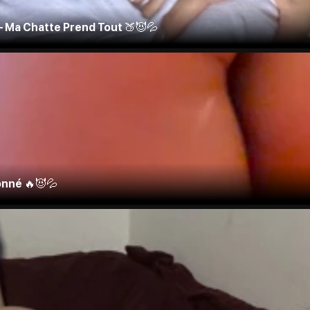
 – Ma Chatte Prend Tout 🍑😈💦
onné 🔥😈💦