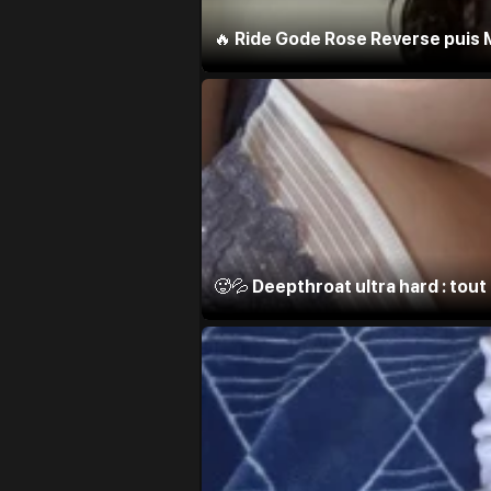
🔥 Ride Gode Rose Reverse puis 
🥵💦 Deepthroat ultra hard : tout 