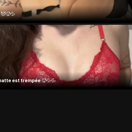
😈🥵💦
chatte est trempée 🥵💦💦